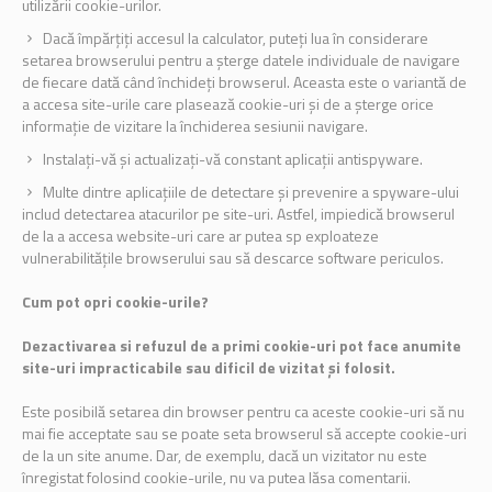
utilizării cookie-urilor.
Dacă împărțiți accesul la calculator, puteți lua în considerare
setarea browserului pentru a șterge datele individuale de navigare
de fiecare dată când închideți browserul. Aceasta este o variantă de
a accesa site-urile care plasează cookie-uri și de a șterge orice
informație de vizitare la închiderea sesiunii navigare.
Instalați-vă și actualizați-vă constant aplicații antispyware.
Multe dintre aplicațiile de detectare și prevenire a spyware-ului
includ detectarea atacurilor pe site-uri. Astfel, impiedică browserul
de la a accesa website-uri care ar putea sp exploateze
vulnerabilitățile browserului sau să descarce software periculos.
Cum pot opri cookie-urile?
Dezactivarea si refuzul de a primi cookie-uri pot face anumite
site-uri impracticabile sau dificil de vizitat și folosit.
Este posibilă setarea din browser pentru ca aceste cookie-uri să nu
mai fie acceptate sau se poate seta browserul să accepte cookie-uri
de la un site anume. Dar, de exemplu, dacă un vizitator nu este
înregistat folosind cookie-urile, nu va putea lăsa comentarii.