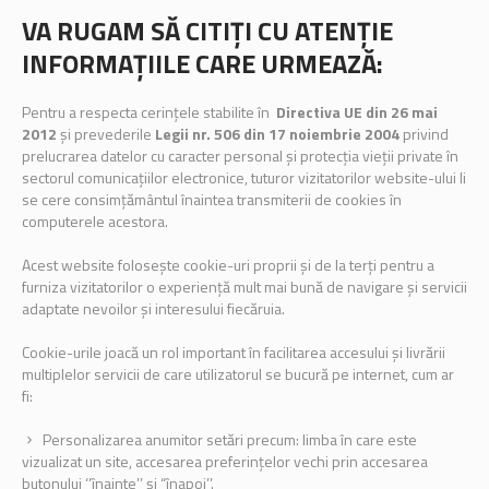
VA RUGAM SĂ CITIȚI CU ATENȚIE
INFORMAȚIILE CARE URMEAZĂ:
Pentru a respecta cerințele stabilite în
Directiva UE din 26 mai
2012
și prevederile
Legii nr. 506 din 17 noiembrie 2004
privind
prelucrarea datelor cu caracter personal şi protecţia vieţii private în
sectorul comunicaţiilor electronice, tuturor vizitatorilor website-ului li
se cere consimțământul înaintea transmiterii de cookies în
computerele acestora.
Acest website folosește cookie-uri proprii și de la terți pentru a
furniza vizitatorilor o experiență mult mai bună de navigare și servicii
adaptate nevoilor și interesului fiecăruia.
Cookie-urile joacă un rol important în facilitarea accesului și livrării
multiplelor servicii de care utilizatorul se bucură pe internet, cum ar
fi:
Personalizarea anumitor setări precum: limba în care este
vizualizat un site, accesarea preferințelor vechi prin accesarea
butonului ‘’înainte’’ și “înapoi’’.