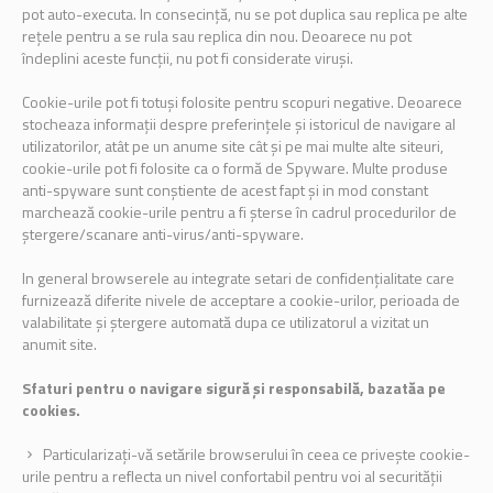
pot auto-executa. In consecință, nu se pot duplica sau replica pe alte
rețele pentru a se rula sau replica din nou. Deoarece nu pot
îndeplini aceste funcții, nu pot fi considerate viruși.
Cookie-urile pot fi totuși folosite pentru scopuri negative. Deoarece
stocheaza informații despre preferințele și istoricul de navigare al
utilizatorilor, atât pe un anume site cât și pe mai multe alte siteuri,
cookie-urile pot fi folosite ca o formă de Spyware. Multe produse
anti-spyware sunt conștiente de acest fapt și in mod constant
marchează cookie-urile pentru a fi șterse în cadrul procedurilor de
ștergere/scanare anti-virus/anti-spyware.
In general browserele au integrate setari de confidențialitate care
furnizează diferite nivele de acceptare a cookie-urilor, perioada de
valabilitate și ștergere automată dupa ce utilizatorul a vizitat un
anumit site.
Sfaturi pentru o navigare sigură și responsabilă, bazatăa pe
cookies.
Particularizați-vă setările browserului în ceea ce privește cookie-
urile pentru a reflecta un nivel confortabil pentru voi al securității