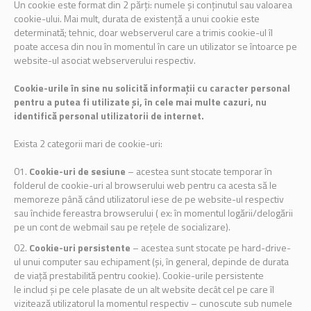
Un cookie este format din 2 părți: numele și conținutul sau valoarea
cookie-ului. Mai mult, durata de existență a unui cookie este
determinată; tehnic, doar webserverul care a trimis cookie-ul îl
poate accesa din nou în momentul în care un utilizator se întoarce pe
website-ul asociat webserverului respectiv.
Cookie-urile în sine nu solicită informații cu caracter personal
pentru a putea fi utilizate și, în cele mai multe cazuri, nu
identifică personal utilizatorii de internet.
Exista 2 categorii mari de cookie-uri:
Cookie-uri de sesiune
– acestea sunt stocate temporar în
folderul de cookie-uri al browserului web pentru ca acesta să le
memoreze până când utilizatorul iese de pe website-ul respectiv
sau închide fereastra browserului ( ex: în momentul logării/delogării
pe un cont de webmail sau pe rețele de socializare).
Cookie-uri persistente
– acestea sunt stocate pe hard-drive-
ul unui computer sau echipament (și, în general, depinde de durata
de viață prestabilită pentru cookie). Cookie-urile persistente
le includ și pe cele plasate de un alt website decât cel pe care îl
vizitează utilizatorul la momentul respectiv – cunoscute sub numele