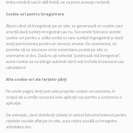
limba română sau în altă limbă, se va primi aceeași reclamă.
Cookie-uri pentru înregistrare
Atunci când vă înregistrați pe un site, se generează un cookie care
anunță dacă sunteți înregistrat sau nu. Serverele folosesc aceste
cookie-uri pentru a arăta contul cu care sunteți îngregistrat și dacă
aveți permisiunea pentru un serviciu anume. De asemenea, se
permite să se asocieze orice comentariu postat pe site cu
username-ul dvs. Dacă nu ați selectat “pastrează-mă înregistrat”,
acest cookie se va șterge automat când veți închide browserul sau
calculatorul.
Alte cookie-uri ale terțelor părți
Pe unele pagini, terții pot seta propriile cookie-uri anonime, în
scopul de a urmări succesul unei aplicații sau pentru a customiza o
aplicație.
De exemplu, când distribuiți (
share
) un articol folosind butonul pentru
rețelele sociale aflat pe un site, acea rețea socială va înregistra
activitatea dvs.