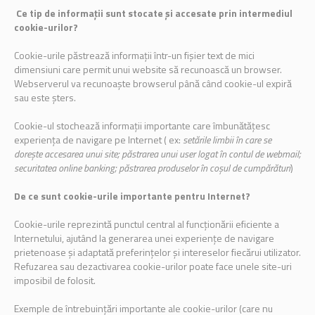
Ce tip de informații sunt stocate și accesate prin intermediul
cookie-urilor?
Cookie-urile păstrează informații într-un fișier text de mici
dimensiuni care permit unui website să recunoască un browser.
Webserverul va recunoaște browserul până când cookie-ul expiră
sau este șters.
Cookie-ul stochează informații importante care îmbunătățesc
experiența de navigare pe Internet ( ex:
setările limbii în care se
dorește accesarea unui site; păstrarea unui user logat în contul de webmail;
securitatea online banking; păstrarea produselor în coșul de cumpărături
)
De ce sunt cookie-urile importante pentru Internet?
Cookie-urile reprezintă punctul central al funcționării eficiente a
Internetului, ajutând la generarea unei experiențe de navigare
prietenoase și adaptată preferințelor și intereselor fiecărui utilizator.
Refuzarea sau dezactivarea cookie-urilor poate face unele site-uri
imposibil de folosit.
Exemple de întrebuințări importante ale cookie-urilor (care nu