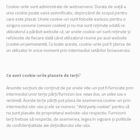
Cookie-urile sunt administrate de webservere. Durata de viață a
unui cookie poate varia semnificativ, depinzând de scopul pentru
care este plasat. Unele cookie-uri sunt folosite exclusiv pentru o
singura sesiune (
session cookies
) și nu mai sunt reținute odată ce
utilizatorul a părăsit website-ul, iar unele cookie-uri sunt reținute și
refolosite de fiecare dată când utilizatorul revine pe acel website
(
cookie-uri permanente
). Cu toate aceste, cookie-urile pot fi șterse de
un utilizator în orice moment prin intermediul setărilor browserului.
Ce sunt cookie-urile plasate de terți
?
Anumite secțiuni de conținut de pe unele site-uri pot fi furnizate prin
intermediul unor terțe părți/furnizori (ex:
news box, un video sau o
reclamă
). Aceste terțe părțti pot plasa de asemenea cookie-uri prin
intermediul site-ului și ele se numesc “
third party cookies
” pentru că
nu sunt plasate de proprietarul website-ului respectiv. Furnizorii
terți trebuie să respecte, de asemenea, legea în vigoare și politicile
de confidențialitate ale deținătorului site-ului.