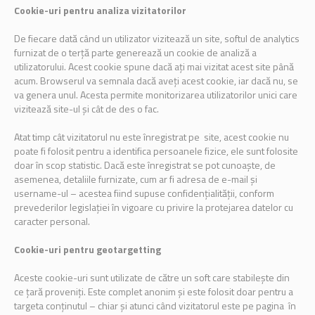
Cookie-uri pentru analiza vizitatorilor
De fiecare dată când un utilizator vizitează un site, softul de analytics
furnizat de o terță parte generează un cookie de analiză a
utilizatorului. Acest cookie spune dacă ați mai vizitat acest site până
acum. Browserul va semnala dacă aveți acest cookie, iar dacă nu, se
va genera unul. Acesta permite monitorizarea utilizatorilor unici care
vizitează site-ul și cât de des o fac.
Atat timp cât vizitatorul nu este înregistrat pe site, acest cookie nu
poate fi folosit pentru a identifica persoanele fizice, ele sunt folosite
doar în scop statistic. Dacă este înregistrat se pot cunoaște, de
asemenea, detaliile furnizate, cum ar fi adresa de e-mail și
username-ul – acestea fiind supuse confidențialității, conform
prevederilor legislației în vigoare cu privire la protejarea datelor cu
caracter personal.
Cookie-uri pentru geotargetting
Aceste cookie-uri sunt utilizate de către un soft care stabilește din
ce țară proveniți. Este complet anonim și este folosit doar pentru a
targeta conținutul – chiar și atunci când vizitatorul este pe pagina în