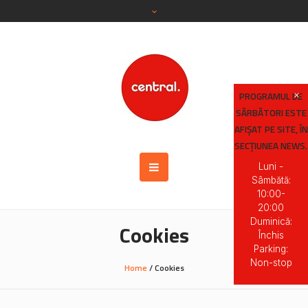
PROGRAMUL DE
SĂRBĂTORI ESTE
AFIȘAT PE SITE, ÎN
SECȚIUNEA NEWS.
Luni -
Sâmbătă:
10:00-
20:00
Duminică:
Cookies
Închis
Parking:
Non-stop
Home
/
Cookies