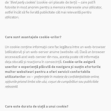
de ‘
third party cookies
’ (cookie-uri plasate de terți) – care pot fi
folosite în mod anonim pentru a memora interesele unui utilizator,
astfel încât să fie livrată publicitate cât mai relevantă pentru
utilizatori.
Care sunt avantajele cookie-urilor?
Un cookie conține informații care fac legătura între un web-browser
(utilizatorul) și un web-server anume (website-ul). Dacă un browser
accesează acel web-server din nou, acesta poate citi informația
deja stocată și reacționa în consecință.
Cookie-urile asigură
userilor o experiență plăcută de navigare și susțin eforturile
multor websiteuri pentru a oferi servicii confortabile
utilizatorilor
: ex –
preferințele în materie de confidențialitate online,
opțiunile privind limba site-ului, coșuri de cumpărături sau publicitate
relevantă.
Care este durata de viață a unui cookie?