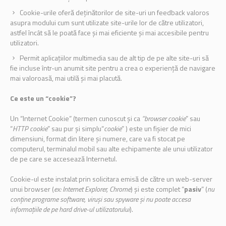
Cookie-urile oferă deținătorilor de site-uri un feedback valoros
asupra modului cum sunt utilizate site-urile lor de către utilizatori,
astfel încât să le poată face și mai eficiente și mai accesibile pentru
utilizatori.
Permit aplicațiilor multimedia sau de alt tip de pe alte site-uri să
fie incluse într-un anumit site pentru a crea o experiență de navigare
mai valoroasă, mai utilă și mai placută.
Ce este un “cookie”?
Un “Internet Cookie” (termen cunoscut și ca
“browser cookie
” sau
“
HTTP cookie
” sau pur și simplu“
cookie
” ) este un fișier de mici
dimensiuni, format din litere și numere, care va fi stocat pe
computerul, terminalul mobil sau alte echipamente ale unui utilizator
de pe care se accesează Internetul.
Cookie-ul este instalat prin solicitara emisă de către un web-server
unui browser (
ex: Internet Explorer, Chrome
) și este complet “
pasiv
” (
nu
conține programe software, viruși sau spyware și nu poate accesa
informațiile de pe hard drive-ul utilizatorului
).