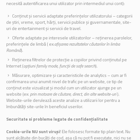
necesită autentificarea unui utilizator prin intermediul unui cont):
Conținut și servicii adaptate preferințelor utilizatorului – categorii
de știri, vreme, sport, hărți, servicii publice și guvernamentale, site-
uri de entertainment și servicii de travel.
Oferte adaptate pe interesele utilizatorilor – reținerea parolelor,
preferințele de limbă ( ex:
afișarea rezultatelor căutarilor în limba
Română
).
Reținerea filtrelor de protecție a copiilor privind conținutul pe
Internet (
opțiuni family mode, funcții de safe search
).
Măsurare, optimizare și caracteristicile de analytics – cum ar fi
confirmarea unui anumit nivel de trafic pe un website, ce tip de
conținut este vizualizat și modul cum un utilizator ajunge pe un
website (ex:
prin motoare de căutare, direct, din alte website-uri
).
Website-urile derulează aceste analize a utilizarii lor pentru a
îmbunătăți site-urile în beneficiul userilor.
Securitate si probleme legate de confidențialitate
Cookie-urile NU sunt viruși
! Ele folosesc formate tip plain text. Nu
sunt alcătuite din bucăți de cod, așa că nu pot fi executate, nici nu se