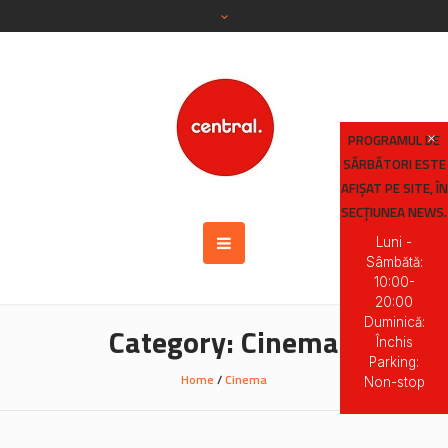
PROGRAMUL DE
SĂRBĂTORI ESTE
AFIȘAT PE SITE, ÎN
SECȚIUNEA NEWS.
Luni -
Sâmbătă:
10:00-
20:00
Duminică:
Category:
Cinema
Închis
Parking:
Home
/
Cinema
Non-stop