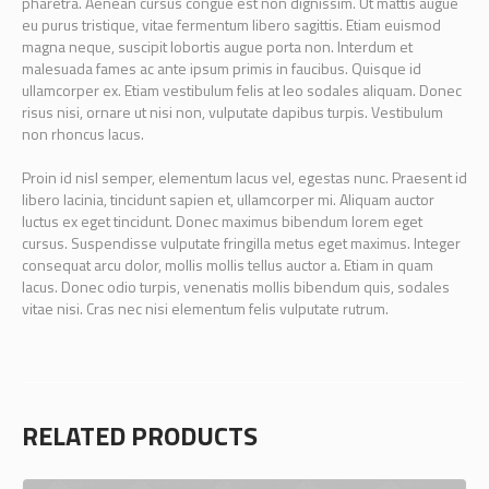
pharetra. Aenean cursus congue est non dignissim. Ut mattis augue
eu purus tristique, vitae fermentum libero sagittis. Etiam euismod
magna neque, suscipit lobortis augue porta non. Interdum et
malesuada fames ac ante ipsum primis in faucibus. Quisque id
ullamcorper ex. Etiam vestibulum felis at leo sodales aliquam. Donec
risus nisi, ornare ut nisi non, vulputate dapibus turpis. Vestibulum
non rhoncus lacus.
Proin id nisl semper, elementum lacus vel, egestas nunc. Praesent id
libero lacinia, tincidunt sapien et, ullamcorper mi. Aliquam auctor
luctus ex eget tincidunt. Donec maximus bibendum lorem eget
cursus. Suspendisse vulputate fringilla metus eget maximus. Integer
consequat arcu dolor, mollis mollis tellus auctor a. Etiam in quam
lacus. Donec odio turpis, venenatis mollis bibendum quis, sodales
vitae nisi. Cras nec nisi elementum felis vulputate rutrum.
RELATED PRODUCTS