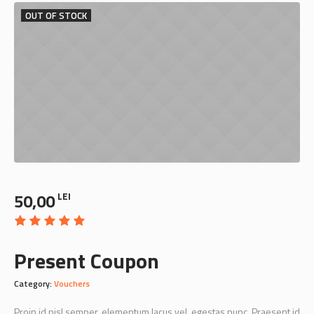
OUT OF STOCK
50,00
LEI
Present Coupon
Category:
Vouchers
Proin id nisl semper, elementum lacus vel, egestas nunc. Praesent id