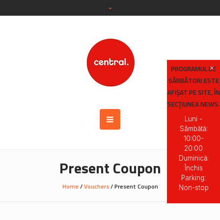
PROGRAMUL DE
SĂRBĂTORI ESTE
AFIȘAT PE SITE, ÎN
SECȚIUNEA NEWS.
Luni -
Sâmbătă:
10:00-
20:00
Duminică:
Present Coupon
Închis
Parking:
Home
/
Vouchers
/ Present Coupon
Non-stop