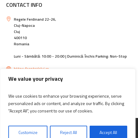
CONTACT INFO
Regele Ferdinand 22-26,
Cluj-Napoca
Cluj
400110
Romania
Luni - Sâmbătă: 10:00 - 20:00 | Duminică: Închis Parking: Non-Stop
https://centralcluj.ro
We value your privacy
contact@magazincentral.ro
We use cookies to enhance your browsing experience, serve
+40264594140 | +40744589305
personalized ads or content, and analyze our traffic. By clicking
"Accept All", you consent to our use of cookies.
Informatii actionari
Customize
Reject All
Accept All