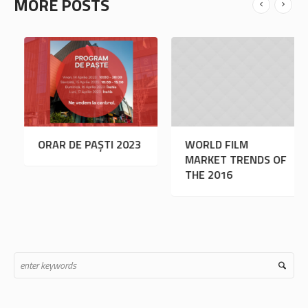
MORE POSTS
LL
ORAR DE PAȘTI 2023
WORL
LLERBLADING
MARK
LP ME GET
THE 
INNER THIGHS?