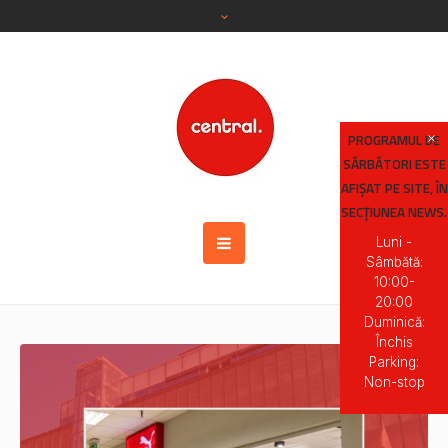
PROGRAMUL DE
SĂRBĂTORI ESTE
AFIȘAT PE SITE, ÎN
SECȚIUNEA NEWS.
Luni -
Sâmbătă:
10:00-
20:00
Duminică:
Închis
Parking:
Non-stop